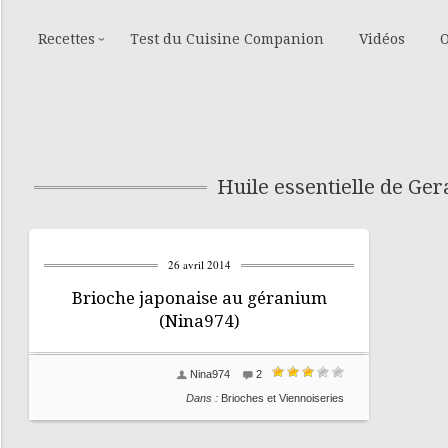
Recettes
Test du Cuisine Companion
Vidéos
O
Huile essentielle de Ge
26 avril 2014
Brioche japonaise au géranium
(Nina974)
Nina974
2
Dans :
Brioches et Viennoiseries