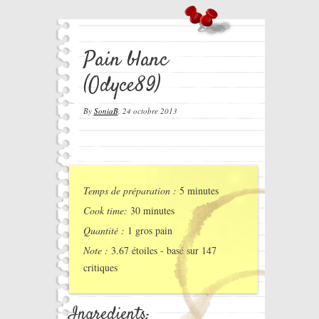
Pain blanc
(Odyce89)
By
SoniaB
,
24 octobre 2013
Temps de préparation :
5 minutes
Cook time:
30 minutes
Quantité :
1 gros pain
Note :
3.67
étoiles - basé sur
147
critiques
Ingredients: