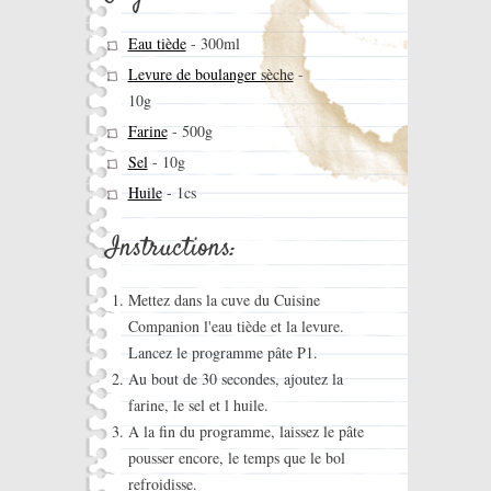
Eau tiède
-
300ml
Levure de boulanger sèche
-
10g
Farine
-
500g
Sel
-
10g
Huile
-
1cs
Instructions:
Mettez dans la cuve du Cuisine
Companion l'eau tiède et la levure.
Lancez le programme pâte P1.
Au bout de 30 secondes, ajoutez la
farine, le sel et l huile.
A la fin du programme, laissez le pâte
pousser encore, le temps que le bol
refroidisse.