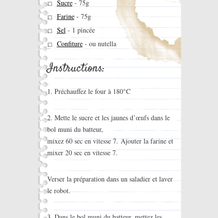
Sucre
-
75g
Farine
-
75g
Sel
-
1 pincée
Confiture
-
ou nutella
Instructions:
1. Préchauffez le four à 180°C
2. Mette le sucre et les jaunes d’œufs dans le
bol muni du batteur,
mixez 60 sec en vitesse 7. Ajouter la farine et
mixer 20 sec en vitesse 7.
Verser la préparation dans un saladier et laver
le robot.
3. Dans le bol muni du batteur, mettez les