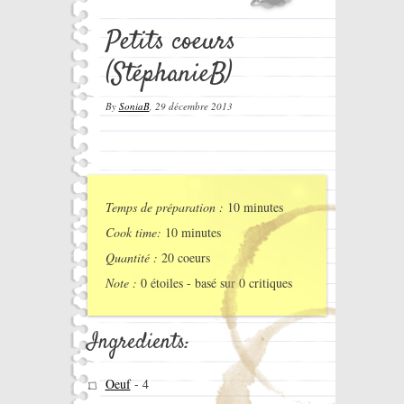
Petits coeurs
(StéphanieB)
By
SoniaB
,
29 décembre 2013
Temps de préparation :
10 minutes
Cook time:
10 minutes
Quantité :
20 coeurs
Note :
0
étoiles - basé sur
0
critiques
Ingredients:
Oeuf
-
4