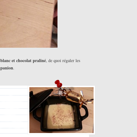
blanc et chocolat praliné
, de quoi régaler les
mpanion
.