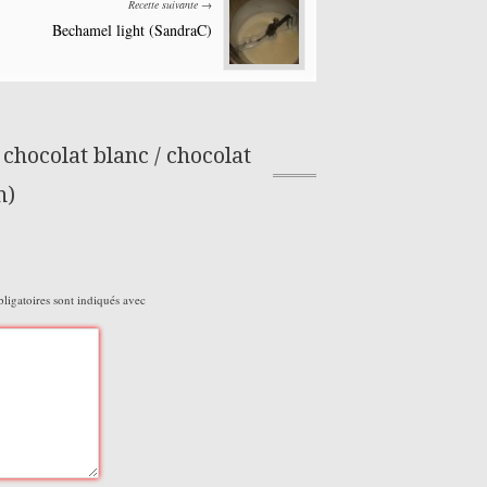
Recette suivante →
Bechamel light (SandraC)
hocolat blanc / chocolat
h)
igatoires sont indiqués avec