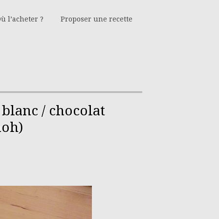
ù l’acheter ?
Proposer une recette
blanc / chocolat
noh)