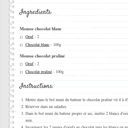
Ingredients:
Mousse chocolat blanc
Oeuf
-
2
Chocolat blanc
-
100g
Mousse chocolat praliné
Oeuf
-
2
Chocolat praliné
-
100g
Instructions:
Mettre dans le bol muni du batteur le chocolat praliné vit 4 à 
Réserver dans un saladier.
Dans le bol muni du batteur propre et sec, mettre 2 blancs d'oe
min.
Incorporer les 2 jaunes d'oeufs au chocolat puis les blancs en n