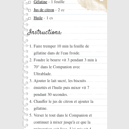
Gélatine
-
1 feuille
Jus de citron
-
2 cc
Huile
-
1 cs
Instructions:
Faire tremper 10 min la feuille de
gélatine dans de l'eau froide.
Fondre le beurre vit 3 pendant 3 min à
70° dans le Companion avec
Ultrablade.
Ajouter le lait sucré, les biscuits
émiettés et l'huile puis mixer vit 7
pendant 30 secondes.
Chauffer le jus de citron et ajouter la
gélatine.
Verser le tout dans le Companion et
continuer à mixer jusqu'à ce que la
préparation soit lisse. J 'ai mis vit 4