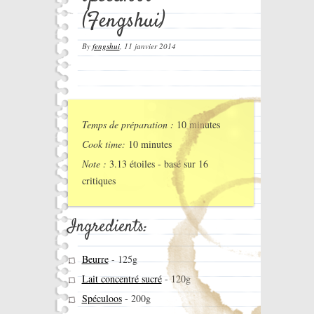
(Fengshui)
By
fengshui
,
11 janvier 2014
Temps de préparation :
10 minutes
Cook time:
10 minutes
Note :
3.13
étoiles - basé sur
16
critiques
Ingredients:
Beurre
-
125g
Lait concentré sucré
-
120g
Spéculoos
-
200g