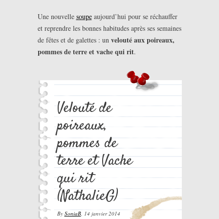
Une nouvelle
soupe
aujourd’hui pour se réchauffer
et reprendre les bonnes habitudes après ses semaines
velouté aux poireaux,
de fêtes et de galettes : un
pommes de terre et vache qui rit
.
Velouté de
poireaux,
pommes de
terre et Vache
qui rit
(NathalieG)
By
SoniaB
,
14 janvier 2014