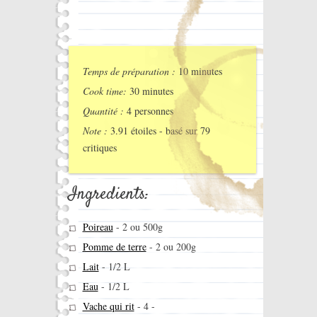
Temps de préparation :
10 minutes
Cook time:
30 minutes
Quantité :
4 personnes
Note :
3.91
étoiles - basé sur
79
critiques
Ingredients:
Poireau
-
2 ou 500g
Pomme de terre
-
2 ou 200g
Lait
-
1/2 L
Eau
-
1/2 L
Vache qui rit
-
4 -