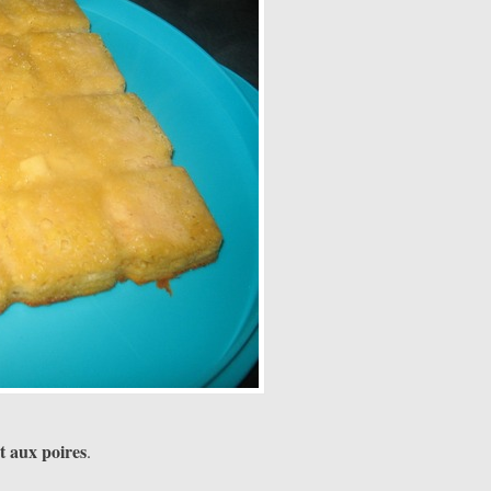
t aux poires
.