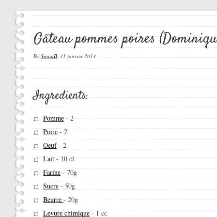
Gâteau pommes poires (Dominiqu
By
SoniaB
,
31 janvier 2014
Ingredients:
Pomme
-
2
Poire
-
2
Oeuf
-
2
Lait
-
10 cl
Farine
-
70g
Sucre
-
50g
Beurre
-
20g
Levure chimique
-
1 cc