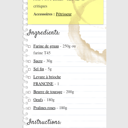
critiques
Accessoires :
Pétrisseur
Ingredients:
Farine de gruau
-
250g ou
farine T45
Sucre
-
30g
Sel fin
-
5g
Levure à brioche
FRANCINE
-
1
Beurre de tourage
-
200g
Oeufs
-
180g
Pralines roses
-
180g
Instructions: