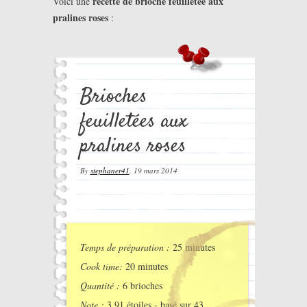
recette de brioche feuilletée aux
Voici une
pralines roses
:
Brioches
feuilletées aux
pralines roses
By
stephaner41
,
19 mars 2014
Temps de préparation :
25 minutes
Cook time:
20 minutes
Quantité :
6 brioches
Note :
3.91
étoiles - basé sur
43