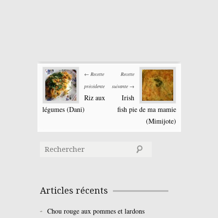
← Recette
Recette
précédente
suivante →
Riz aux
Irish
légumes (Dani)
fish pie de ma mamie
(Mimijote)
Articles récents
Chou rouge aux pommes et lardons