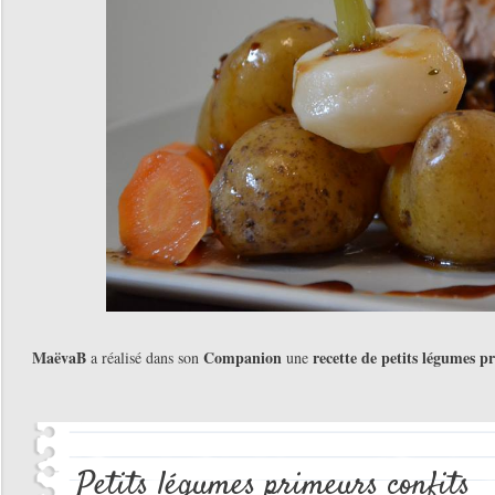
MaëvaB
Companion
recette de petits légumes p
a réalisé dans son
une
Petits légumes primeurs confits