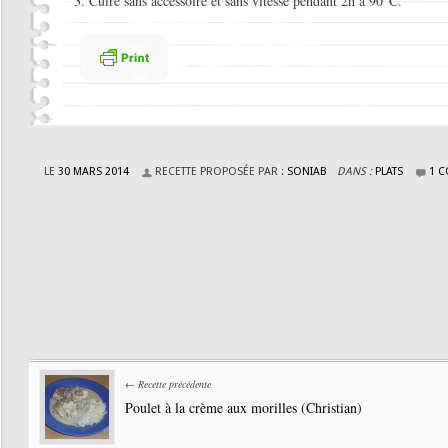
Cuire sans accessoire et sans vitesse pendant 2h à 90°C.
LE
30 MARS 2014
RECETTE PROPOSÉE PAR :
SONIAB
DANS :
PLATS
1 
← Recette précédente
Poulet à la crème aux morilles (Christian)