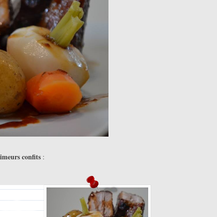
rimeurs confits
: