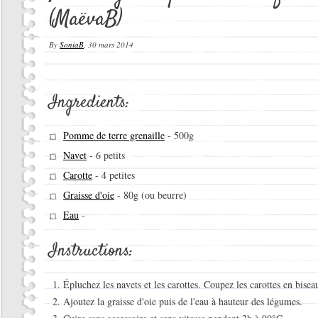
(MaëvaB)
By
SoniaB
,
30 mars 2014
Ingredients:
Pomme de terre grenaille
-
500g
Navet
-
6 petits
Carotte
-
4 petites
Graisse d'oie
-
80g (ou beurre)
Eau
-
Instructions:
Épluchez les navets et les carottes. Coupez les carottes en bisea
Ajoutez la graisse d'oie puis de l'eau à hauteur des légumes.