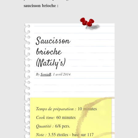
saucisson brioche :
Saucisson
brioche
(Natily’s)
By
SoniaB
,
1 avril 2014
Temps de préparation :
10 minutes
Cook time:
60 minutes
Quantité :
6/8 pers.
Note :
3.55
étoiles - basé sur
117