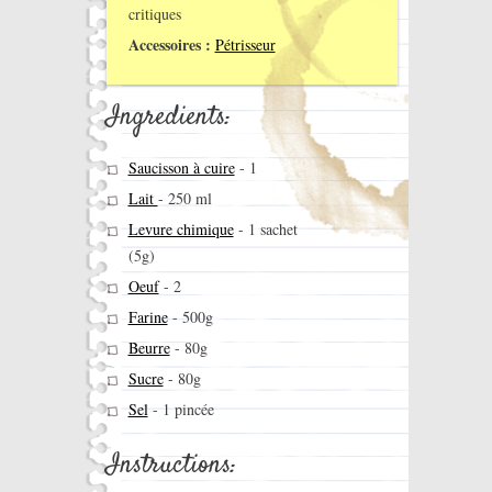
critiques
Accessoires :
Pétrisseur
Ingredients:
Saucisson à cuire
-
1
Lait
-
250 ml
Levure chimique
-
1 sachet
(5g)
Oeuf
-
2
Farine
-
500g
Beurre
-
80g
Sucre
-
80g
Sel
-
1 pincée
Instructions: