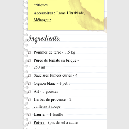
critiques
Accessoires :
Lame Ultrablade
,
Mélangeur
Ingredients:
Pommes de terre
-
1.5 kg
Purée de tomate en brique
-
250 ml
Saucisses fumées cuites
-
4
Oignon blanc
-
1 petit
Ail
-
3 gousses
Herbes de provence
-
2
cuillères à soupe
Laurier
-
1 feuille
Poivre
-
(pas de sel à cause