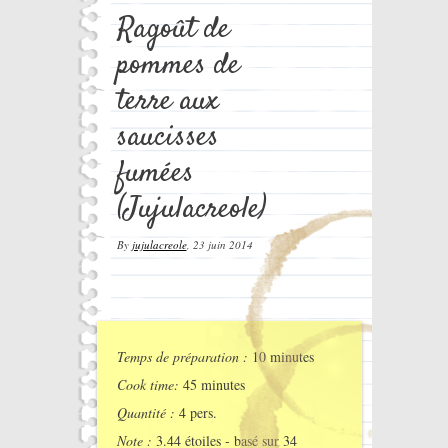
Ragoût de
pommes de
terre aux
saucisses
fumées
(Jujulacreole)
By
jujulacreole
,
23 juin 2014
Temps de préparation :
10 minutes
Cook time:
45 minutes
Quantité :
4 pers.
Note :
3.44
étoiles - basé sur
34