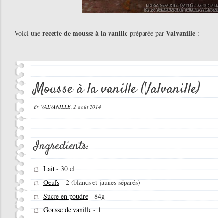
recette de mousse à la vanille
Valvanille
Voici une
préparée par
:
Mousse à la vanille (Valvanille)
By
VALVANILLE
,
2 août 2014
Ingredients:
Lait
-
30 cl
Oeufs
-
2 (blancs et jaunes séparés)
Sucre en poudre
-
84g
Gousse de vanille
-
1