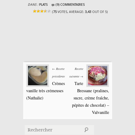
DANS :
PLATS
(9) COMMENTAIRES
(
75
VOTES, AVERAGE:
3,43
OUT OF 5)
← Recette
Recette
précédente
suivante →
Crèmes
Tarte
vanille très crémeuses
Bressane (pralines,
(Nathalie)
sucre, crème fraîche,
pépites de chocolat) –
Valvanille