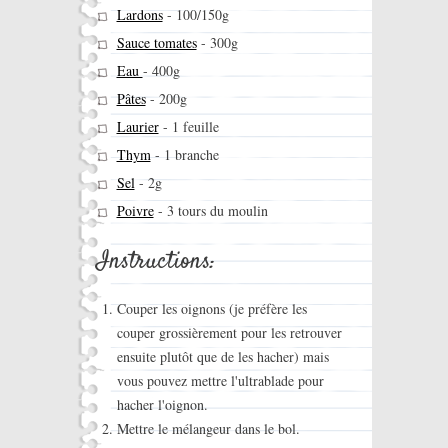
Lardons
-
100/150g
Sauce tomates
-
300g
Eau
-
400g
Pâtes
-
200g
Laurier
-
1 feuille
Thym
-
1 branche
Sel
-
2g
Poivre
-
3 tours du moulin
Instructions:
Couper les oignons (je préfère les
couper grossièrement pour les retrouver
ensuite plutôt que de les hacher) mais
vous pouvez mettre l'ultrablade pour
hacher l'oignon.
Mettre le mélangeur dans le bol.