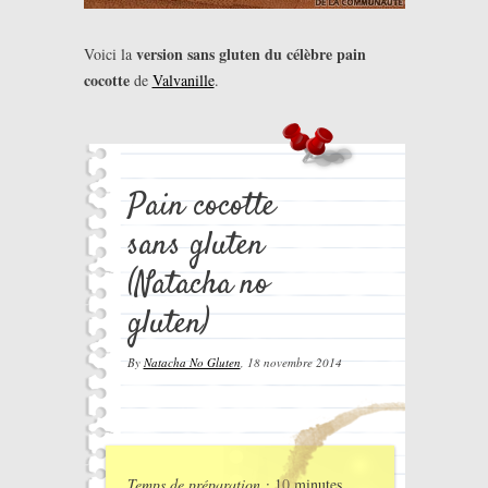
version sans gluten du célèbre pain
Voici la
cocotte
de
Valvanille
.
Pain cocotte
sans gluten
(Natacha no
gluten)
By
Natacha No Gluten
,
18 novembre 2014
Temps de préparation :
10 minutes