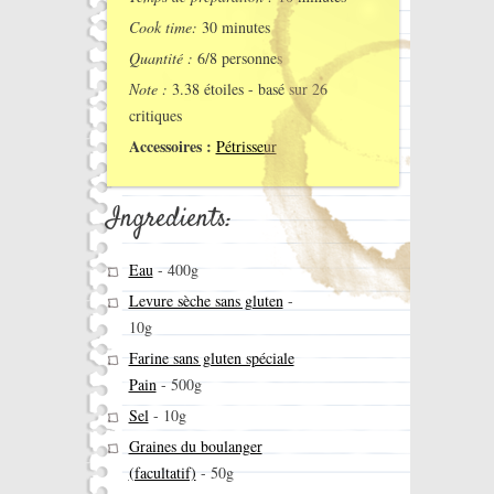
Cook time:
30 minutes
Quantité :
6/8 personnes
Note :
3.38
étoiles - basé sur
26
critiques
Accessoires :
Pétrisseur
Ingredients:
Eau
-
400g
Levure sèche sans gluten
-
10g
Farine sans gluten spéciale
Pain
-
500g
Sel
-
10g
Graines du boulanger
(facultatif)
-
50g