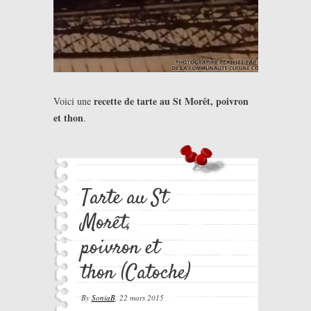
recette de tarte au St Morêt, poivron
Voici une
et thon
.
Tarte au St
Morêt,
poivron et
thon (Catoche)
By
SoniaB
,
22 mars 2015