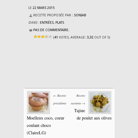
LE
22 MARS 2015
RECETTE PROPOSÉE PAR :
SONIAB
DANS :
ENTRÉES
,
PLATS
PAS DE COMMENTAIRE.
(
41
VOTES, AVERAGE:
3,32
OUT OF 5)
← Recette
Recette
précédente
suivante →
Tajine
Moelleux coco, coeur
de poulet aux olives
coulant choco
(ClaireLG)