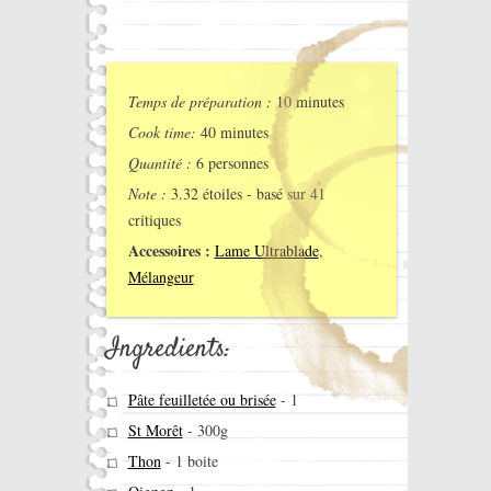
Temps de préparation :
10 minutes
Cook time:
40 minutes
Quantité :
6 personnes
Note :
3.32
étoiles - basé sur
41
critiques
Accessoires :
Lame Ultrablade
,
Mélangeur
Ingredients:
Pâte feuilletée ou brisée
-
1
St Morêt
-
300g
Thon
-
1 boite