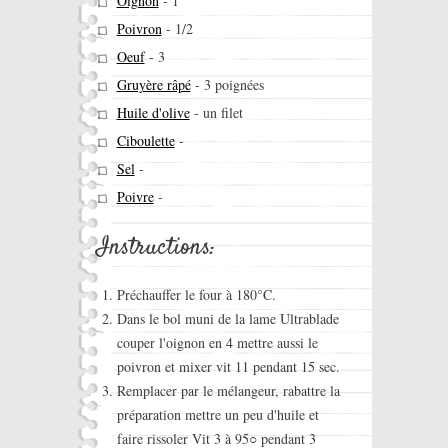
Oignon
-
1
Poivron
-
1/2
Oeuf
-
3
Gruyère râpé
-
3 poignées
Huile d'olive
-
un filet
Ciboulette
-
Sel
-
Poivre
-
Instructions:
Préchauffer le four à 180°C.
Dans le bol muni de la lame Ultrablade
couper l'oignon en 4 mettre aussi le
poivron et mixer vit 11 pendant 15 sec.
Remplacer par le mélangeur, rabattre la
préparation mettre un peu d'huile et
faire rissoler Vit 3 à 95○ pendant 3