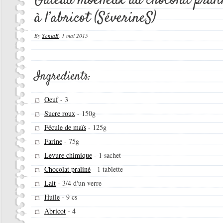
Gâteau moelleux au chocolat prali
à l’abricot (SéverineS)
By
SoniaB
,
1 mai 2015
Ingredients:
Oeuf
-
3
Sucre roux
-
150g
Fécule de maïs
-
125g
Farine
-
75g
Levure chimique
-
1 sachet
Chocolat praliné
-
1 tablette
Lait
-
3/4 d'un verre
Huile
-
9 cs
Abricot
-
4