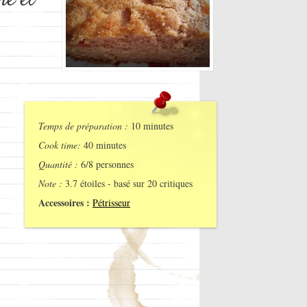
né et
Temps de préparation :
10 minutes
Cook time:
40 minutes
Quantité :
6/8 personnes
Note :
3.7
étoiles - basé sur
20
critiques
Accessoires :
Pétrisseur