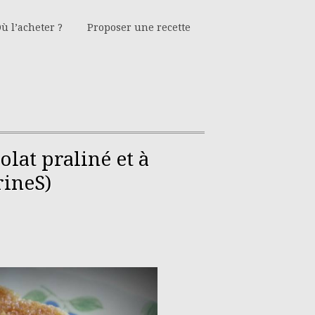
ù l’acheter ?
Proposer une recette
lat praliné et à
rineS)