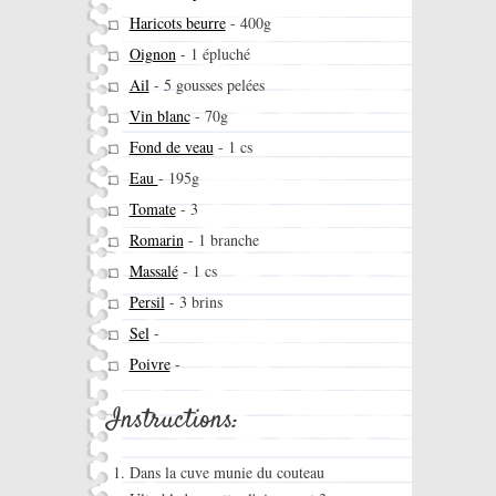
Haricots beurre
-
400g
Oignon
-
1 épluché
Ail
-
5 gousses pelées
Vin blanc
-
70g
Fond de veau
-
1 cs
Eau
-
195g
Tomate
-
3
Romarin
-
1 branche
Massalé
-
1 cs
Persil
-
3 brins
Sel
-
Poivre
-
Instructions:
Dans la cuve munie du couteau