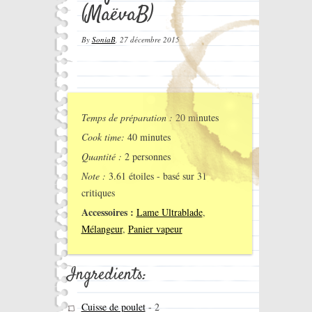
(MaëvaB)
By
SoniaB
,
27 décembre 2015
Temps de préparation :
20 minutes
Cook time:
40 minutes
Quantité :
2 personnes
Note :
3.61
étoiles - basé sur
31
critiques
Accessoires :
Lame Ultrablade
,
Mélangeur
,
Panier vapeur
Ingredients:
Cuisse de poulet
-
2