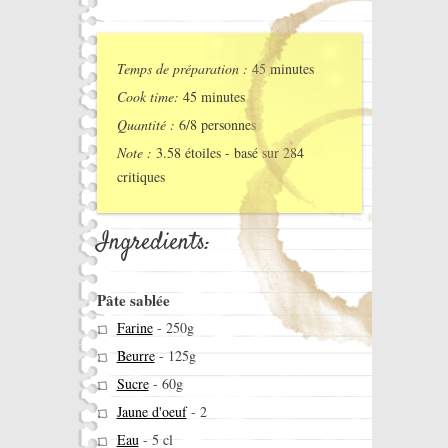
Temps de préparation :
45 minutes
Cook time:
45 minutes
Quantité :
6/8 personnes
Note :
3.58
étoiles - basé sur
284
critiques
Ingredients:
Pâte sablée
Farine
-
250g
Beurre
-
125g
Sucre
-
60g
Jaune d'oeuf
-
2
Eau
-
5 cl