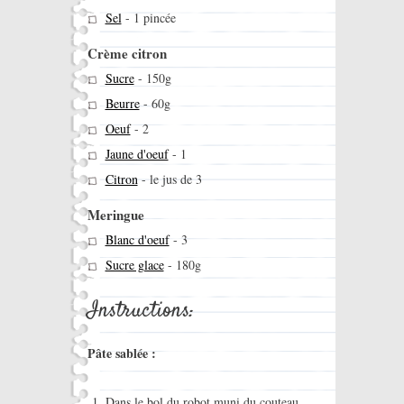
Sel
-
1 pincée
Crème citron
Sucre
-
150g
Beurre
-
60g
Oeuf
-
2
Jaune d'oeuf
-
1
Citron
-
le jus de 3
Meringue
Blanc d'oeuf
-
3
Sucre glace
-
180g
Instructions:
Pâte sablée :
Dans le bol du robot muni du couteau