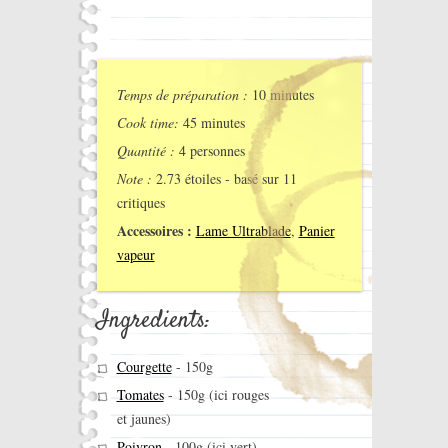
Temps de préparation :
10 minutes
Cook time:
45 minutes
Quantité :
4 personnes
Note :
2.73
étoiles - basé sur
11
critiques
Accessoires :
Lame Ultrablade
,
Panier
vapeur
Ingredients:
Courgette
-
150g
Tomates
-
150g (ici rouges
et jaunes)
Poivron
-
100g (ici vert)