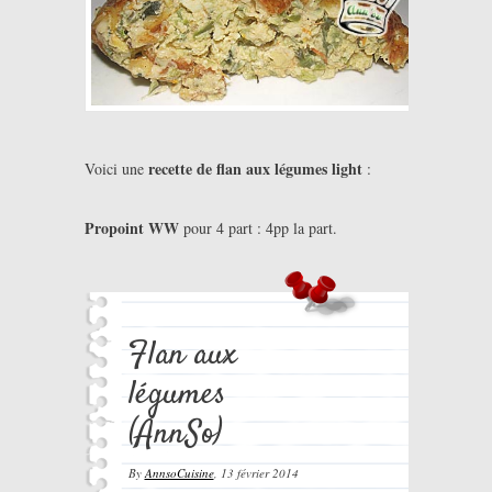
recette de flan aux légumes light
Voici une
:
Propoint WW
pour 4 part : 4pp la part.
Flan aux
légumes
(AnnSo)
By
AnnsoCuisine
,
13 février 2014