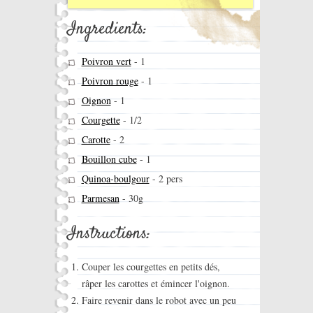
Ingredients:
Poivron vert
-
1
Poivron rouge
-
1
Oignon
-
1
Courgette
-
1/2
Carotte
-
2
Bouillon cube
-
1
Quinoa-boulgour
-
2 pers
Parmesan
-
30g
Instructions:
Couper les courgettes en petits dés,
râper les carottes et émincer l'oignon.
Faire revenir dans le robot avec un peu