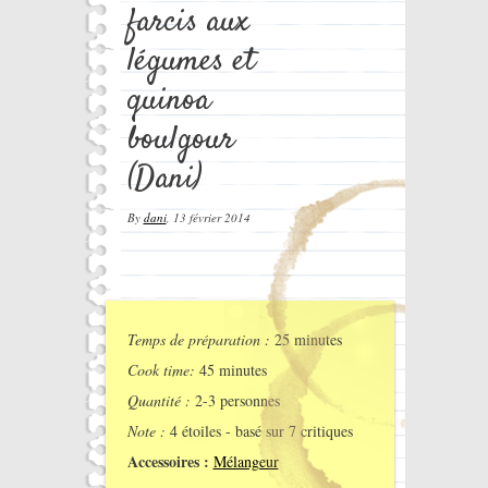
farcis aux
légumes et
quinoa
boulgour
(Dani)
By
dani
,
13 février 2014
Temps de préparation :
25 minutes
Cook time:
45 minutes
Quantité :
2-3 personnes
Note :
4
étoiles - basé sur
7
critiques
Accessoires :
Mélangeur