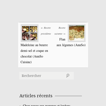
← Recette
Recette
précédente
suivante →
Flan
Madeleine au beurre
aux légumes (AnnSo)
demi-sel et coque en
chocolat (AnnSo
Cuisine)
Articles récents
Chou rouge aux pommes et lardons